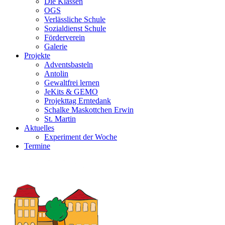
Die Klassen
OGS
Verlässliche Schule
Sozialdienst Schule
Förderverein
Galerie
Projekte
Adventsbasteln
Antolin
Gewaltfrei lernen
JeKits & GEMO
Projekttag Erntedank
Schalke Maskottchen Erwin
St. Martin
Aktuelles
Experiment der Woche
Termine